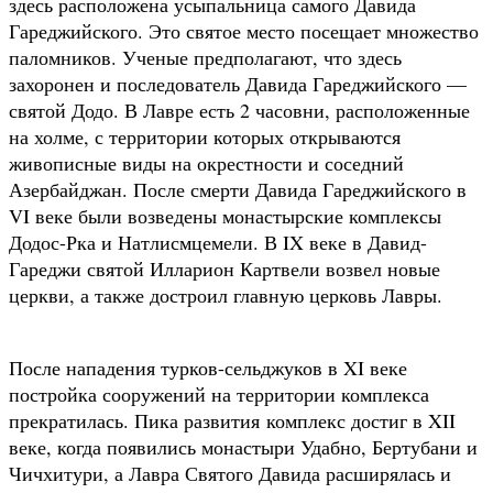
здесь расположена усыпальница самого Давида
Гареджийского. Это святое место посещает множество
паломников. Ученые предполагают, что здесь
захоронен и последователь Давида Гареджийского —
святой Додо. В Лавре есть 2 часовни, расположенные
на холме, с территории которых открываются
живописные виды на окрестности и соседний
Азербайджан. После смерти Давида Гареджийского в
VI веке были возведены монастырские комплексы
Додос-Рка и Натлисмцемели. В IX веке в Давид-
Гареджи святой Илларион Картвели возвел новые
церкви, а также достроил главную церковь Лавры.
После нападения турков-сельджуков в XI веке
постройка сооружений на территории комплекса
прекратилась. Пика развития комплекс достиг в XII
веке, когда появились монастыри Удабно, Бертубани и
Чичхитури, а Лавра Святого Давида расширялась и